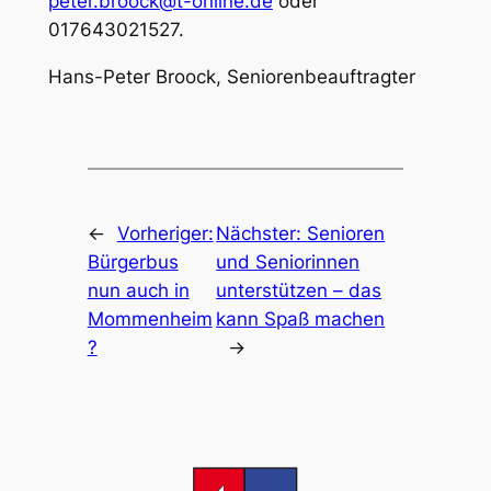
peter.broock@t-online.de
oder
017643021527.
Hans-Peter Broock, Seniorenbeauftragter
←
Vorheriger:
Nächster:
Senioren
Bürgerbus
und Seniorinnen
nun auch in
unterstützen – das
Mommenheim
kann Spaß machen
?
→