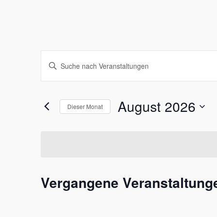
Veranstaltungen
Bitte
Schlüsselwort
Suche
eingeben.
Suche
August 2026
und
Dieser Monat
nach
Datum
Ansichten,
Veranstaltungen
wählen.
Schlüsselwort.
Navigation
Vergangene Veranstaltung
Kalender
von