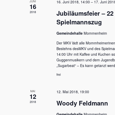
JUNI
16. Juni 2018, 14:00
–
17. Juni 201
Veranstaltungen
16
Jubiläumsfeier – 22
2018
Spielmannszug
Gemeindehalle
Mommenheim
Der MKV lädt alle Mommheimerinen
Bestehns desMKV und des Spielma
14:00 Uhr mit Kaffee und Kuchen s
Guggenmusikern und dem Jugendba
„Sugarbeat“ – Es kann getanzt werde
frei
MAI
12. Mai 2018, 19:00
12
Woody Feldmann
2018
Gemeindehalle
Mommenheim