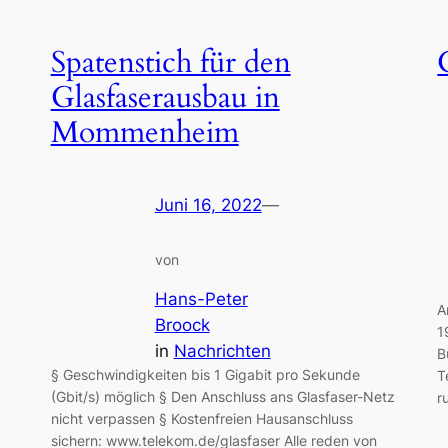
Spatenstich für den
Glasfaserausbau in
Mommenheim
Juni 16, 2022
—
von
Hans-Peter
A
Broock
1
in
Nachrichten
B
§ Geschwindigkeiten bis 1 Gigabit pro Sekunde
T
(Gbit/s) möglich § Den Anschluss ans Glasfaser-Netz
r
nicht verpassen § Kostenfreien Hausanschluss
sichern: www.telekom.de/glasfaser Alle reden von