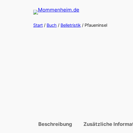
Zum
Inhalt
springen
Start
/
Buch
/
Belletristik
/ Pfaueninsel
Beschreibung
Zusätzliche Informa