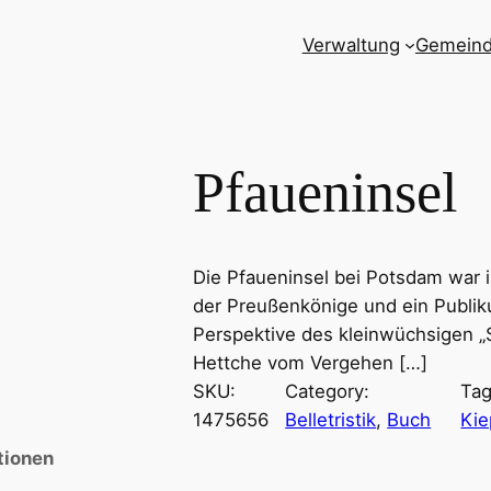
Verwaltung
Gemein
Pfaueninsel
Die Pfaueninsel bei Potsdam war i
der Preußenkönige und ein Publik
Perspektive des kleinwüchsigen „S
Hettche vom Vergehen […]
SKU:
Category:
Ta
1475656
Belletristik
, 
Buch
Kie
tionen