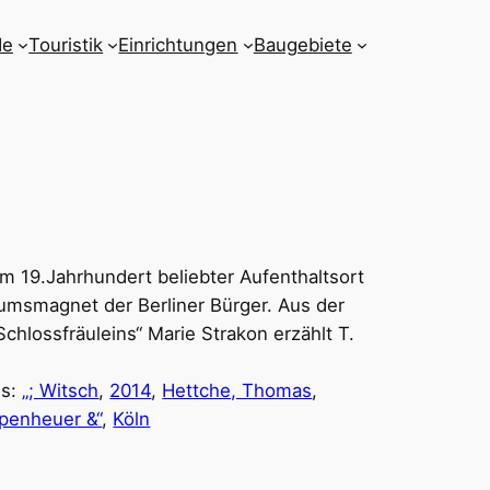
de
Touristik
Einrichtungen
Baugebiete
m 19.Jahrhundert beliebter Aufenthaltsort
umsmagnet der Berliner Bürger. Aus der
chlossfräuleins“ Marie Strakon erzählt T.
gs:
„; Witsch
, 
2014
, 
Hettche, Thomas
, 
penheuer &“
, 
Köln