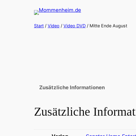
Zum
Inhalt
springen
Start
/
Video
/
Video DVD
/ Mitte Ende August
Zusätzliche Informationen
Zusätzliche Informa