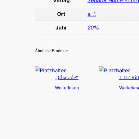
Verlag
Senator Home Enter
Ort
s. l.
Jahr
2010
Ähnliche Produkte
„Charade“
1 1/2 Rit
Weiterlesen
Weiterles