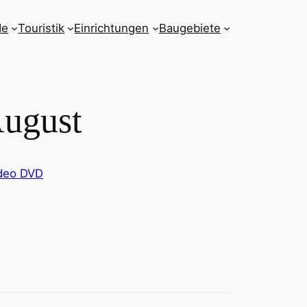
de
Touristik
Einrichtungen
Baugebiete
August
deo DVD