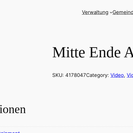
Verwaltung
Gemein
Mitte Ende 
SKU:
4178047
Category:
Video
, 
Vi
tionen