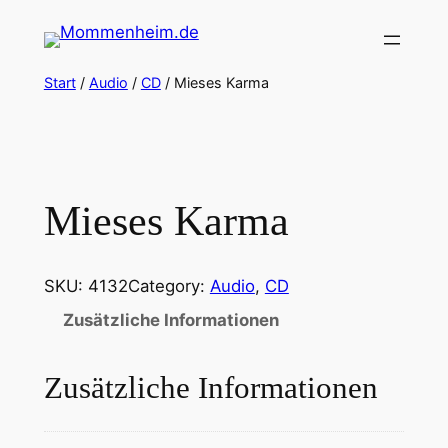
Zum
Inhalt
springen
Start
/
Audio
/
CD
/ Mieses Karma
Mieses Karma
SKU:
4132
Category:
Audio
, 
CD
Zusätzliche Informationen
Zusätzliche Informationen