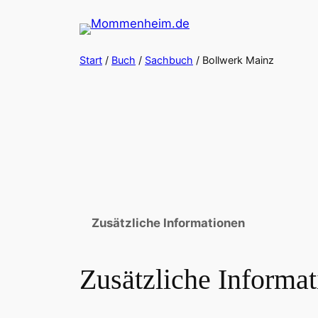
Zum
Inhalt
springen
Start
/
Buch
/
Sachbuch
/ Bollwerk Mainz
Zusätzliche Informationen
Zusätzliche Informa