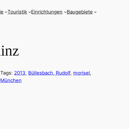
de
Touristik
Einrichtungen
Baugebiete
inz
Tags:
2013
, 
Büllesbach, Rudolf
, 
morisel
, 
München