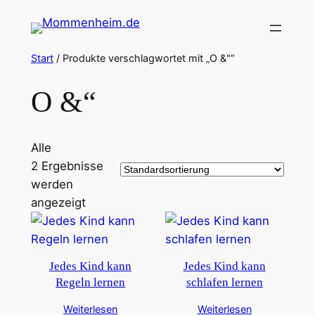
Zum
Inhalt
springen
Start
/ Produkte verschlagwortet mit „O &"“
O &“
Alle
2 Ergebnisse
werden
angezeigt
Jedes Kind kann
Jedes Kind kann
Regeln lernen
schlafen lernen
Weiterlesen
Weiterlesen