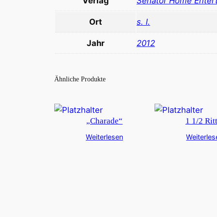
Verlag
Senator Home Enter
Ort
s. l.
Jahr
2012
Ähnliche Produkte
„Charade“
1 1/2 Rit
Weiterlesen
Weiterles