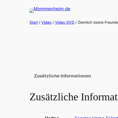
Zum
Inhalt
springen
Start
/
Video
/
Video DVD
/ Ziemlich beste Freund
Zusätzliche Informationen
Zusätzliche Informa