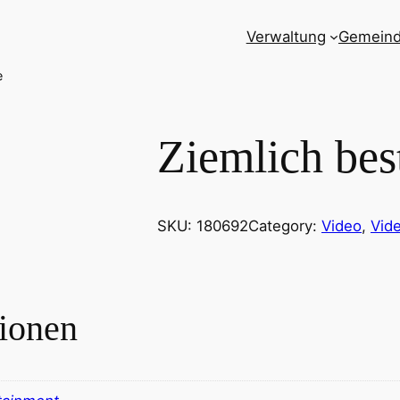
Verwaltung
Gemein
e
Ziemlich bes
SKU:
180692
Category:
Video
, 
Vid
tionen