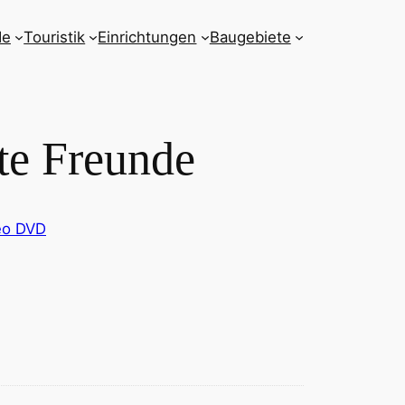
de
Touristik
Einrichtungen
Baugebiete
te Freunde
eo DVD