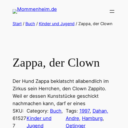
Zum
Inhalt
springen
Start
/
Buch
/
Kinder und Jugend
/ Zappa, der Clown
Zappa, der Clown
Der Hund Zappa beklatscht allabendlich im
Zirkus sein Herrchen, den Clown Zappito.
Weil er dessen Kunststücke geschickt
nachmachen kann, darf er eines
SKU:
Category:
Buch
, 
Tags:
1997
, 
Dahan,
61527
Kinder und
Andre
, 
Hamburg
, 
7
Jugend
Oetinger