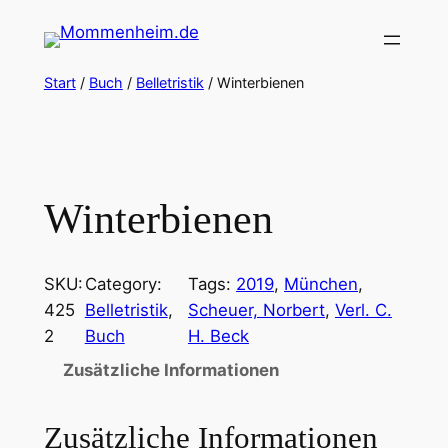
Zum
Inhalt
springen
Start
/
Buch
/
Belletristik
/ Winterbienen
Winterbienen
SKU:
Category:
Tags:
2019
, 
München
, 
425
Belletristik
, 
Scheuer, Norbert
, 
Verl. C.
2
Buch
H. Beck
Zusätzliche Informationen
Zusätzliche Informationen