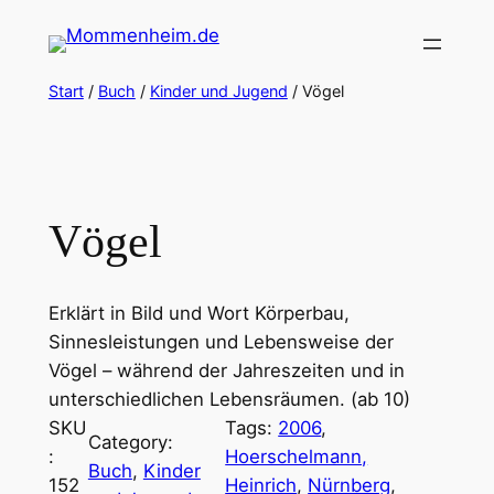
Zum
Inhalt
springen
Start
/
Buch
/
Kinder und Jugend
/ Vögel
Vögel
Erklärt in Bild und Wort Körperbau,
Sinnesleistungen und Lebensweise der
Vögel – während der Jahreszeiten und in
unterschiedlichen Lebensräumen. (ab 10)
SKU
Tags:
2006
, 
Category:
:
Hoerschelmann,
Buch
, 
Kinder
152
Heinrich
, 
Nürnberg
, 