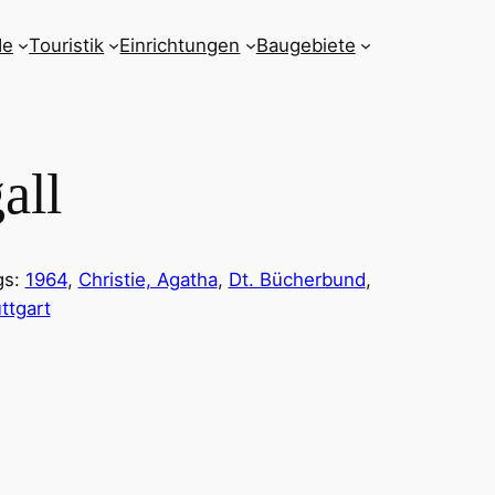
de
Touristik
Einrichtungen
Baugebiete
all
gs:
1964
, 
Christie, Agatha
, 
Dt. Bücherbund
, 
ttgart