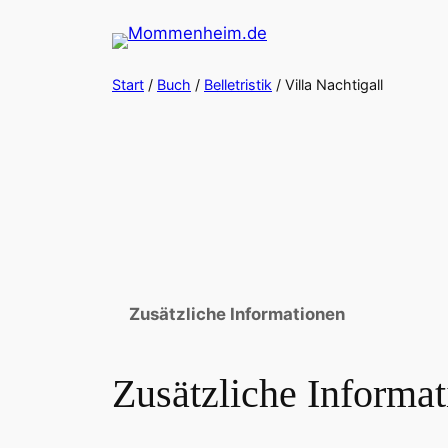
Zum
Inhalt
springen
Start
/
Buch
/
Belletristik
/ Villa Nachtigall
Zusätzliche Informationen
Zusätzliche Informa