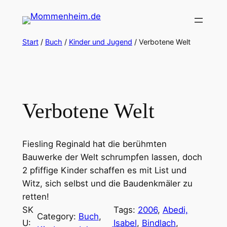
Zum
Inhalt
springen
Start
/
Buch
/
Kinder und Jugend
/ Verbotene Welt
Verbotene Welt
Fiesling Reginald hat die berühmten
Bauwerke der Welt schrumpfen lassen, doch
2 pfiffige Kinder schaffen es mit List und
Witz, sich selbst und die Baudenkmäler zu
retten!
SK
Tags:
2006
, 
Abedi,
Category:
Buch
, 
U:
Isabel
, 
Bindlach
, 