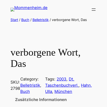
Zum
Inhalt
springen
Start
/
Buch
/
Belletristik
/ verborgene Wort, Das
verborgene Wort,
Das
Category:
Tags:
2003
, 
Dt.
SKU:
Belletristik
, 
Taschenbuchverl.
, 
Hahn,
2798
Buch
Ulla
, 
München
Zusätzliche Informationen