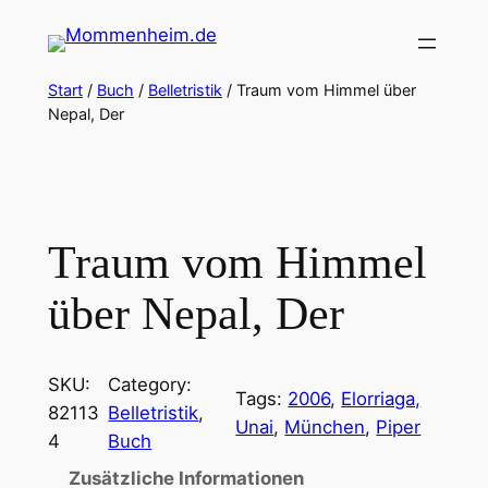
Zum
Inhalt
springen
Start
/
Buch
/
Belletristik
/ Traum vom Himmel über
Nepal, Der
Traum vom Himmel
über Nepal, Der
SKU:
Category:
Tags:
2006
, 
Elorriaga,
82113
Belletristik
, 
Unai
, 
München
, 
Piper
4
Buch
Zusätzliche Informationen