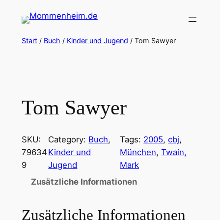
Zum
Inhalt
springen
Start
/
Buch
/
Kinder und Jugend
/ Tom Sawyer
Tom Sawyer
SKU:
Category:
Buch
, 
Tags:
2005
, 
cbj
, 
79634
Kinder und
München
, 
Twain,
9
Jugend
Mark
Zusätzliche Informationen
Zusätzliche Informationen