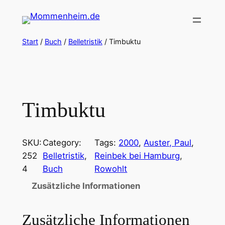
Zum
Inhalt
springen
Start
/
Buch
/
Belletristik
/ Timbuktu
Timbuktu
SKU:
Category:
Tags:
2000
, 
Auster, Paul
, 
252
Belletristik
, 
Reinbek bei Hamburg
, 
4
Buch
Rowohlt
Zusätzliche Informationen
Zusätzliche Informationen