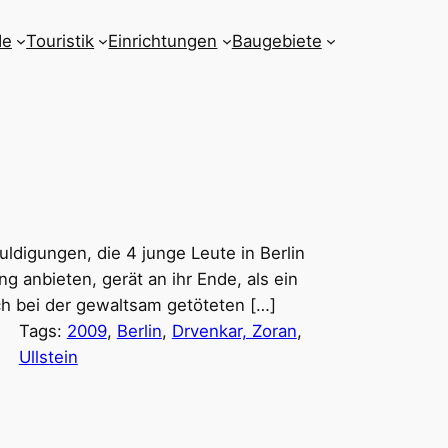
de
Touristik
Einrichtungen
Baugebiete
uldigungen, die 4 junge Leute in Berlin
g anbieten, gerät an ihr Ende, als ein
ch bei der gewaltsam getöteten […]
Tags:
2009
, 
Berlin
, 
Drvenkar, Zoran
, 
Ullstein