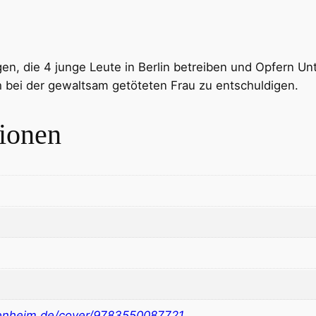
en, die 4 junge Leute in Berlin betreiben und Opfern Unt
h bei der gewaltsam getöteten Frau zu entschuldigen.
tionen
nheim.de/cover/9783550087721