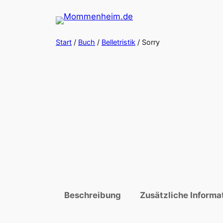
Zum
Inhalt
springen
Start
/
Buch
/
Belletristik
/ Sorry
Beschreibung
Zusätzliche Informa