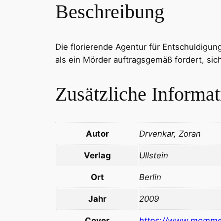
Beschreibung
Die florierende Agentur für Entschuldigung
als ein Mörder auftragsgemäß fordert, sic
Zusätzliche Informa
Autor
Drvenkar, Zoran
Verlag
Ullstein
Ort
Berlin
Jahr
2009
Cover
https://www.momme