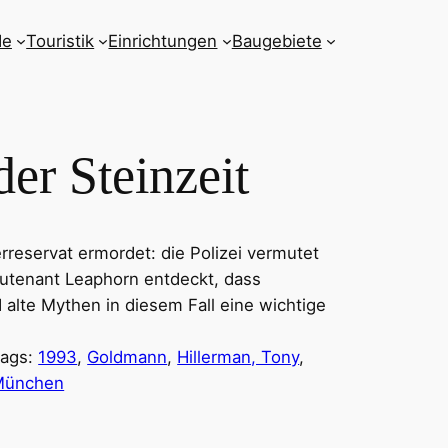
de
Touristik
Einrichtungen
Baugebiete
er Steinzeit
reservat ermordet: die Polizei vermutet
eutenant Leaphorn entdeckt, dass
alte Mythen in diesem Fall eine wichtige
ags:
1993
, 
Goldmann
, 
Hillerman, Tony
, 
München