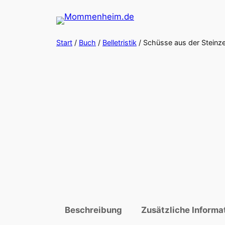
Zum
Inhalt
springen
Start
/
Buch
/
Belletristik
/ Schüsse aus der Steinze
Beschreibung
Zusätzliche Informa