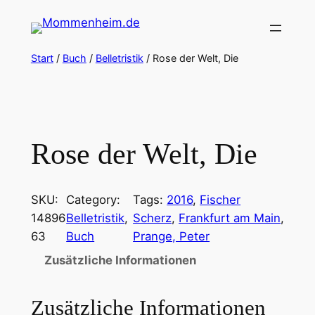
Zum
Inhalt
springen
Start
/
Buch
/
Belletristik
/ Rose der Welt, Die
Rose der Welt, Die
SKU:
Category:
Tags:
2016
, 
Fischer
14896
Belletristik
, 
Scherz
, 
Frankfurt am Main
, 
63
Buch
Prange, Peter
Zusätzliche Informationen
Zusätzliche Informationen