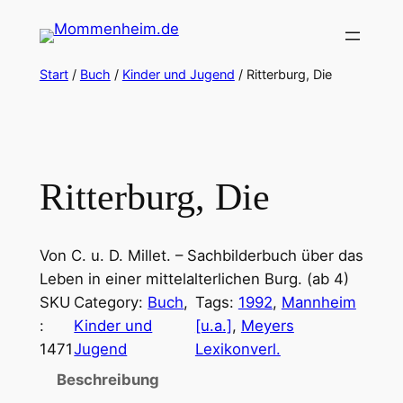
Zum
Inhalt
springen
Start
/
Buch
/
Kinder und Jugend
/ Ritterburg, Die
Ritterburg, Die
Von C. u. D. Millet. – Sachbilderbuch über das
Leben in einer mittelalterlichen Burg. (ab 4)
SKU
Category:
Buch
, 
Tags:
1992
, 
Mannheim
:
Kinder und
[u.a.]
, 
Meyers
1471
Jugend
Lexikonverl.
Beschreibung