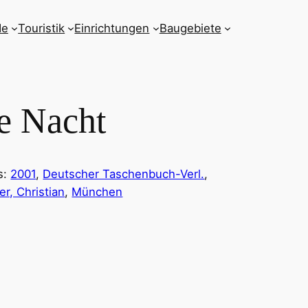
de
Touristik
Einrichtungen
Baugebiete
ne Nacht
s:
2001
, 
Deutscher Taschenbuch-Verl.
, 
er, Christian
, 
München