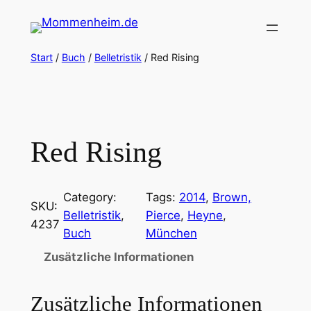
Zum
Inhalt
springen
Start
/
Buch
/
Belletristik
/ Red Rising
Red Rising
Category:
Tags:
2014
, 
Brown,
SKU:
Belletristik
, 
Pierce
, 
Heyne
, 
4237
Buch
München
Zusätzliche Informationen
Zusätzliche Informationen