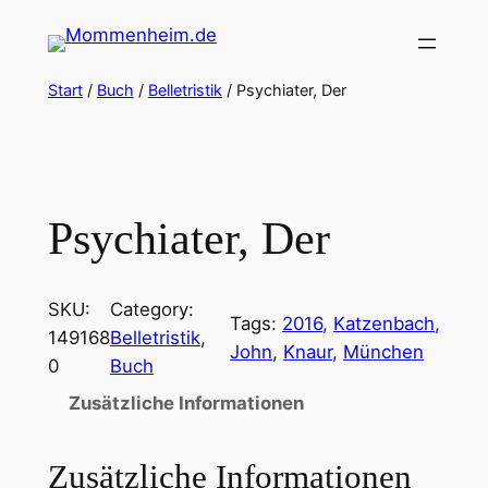
Zum
Inhalt
springen
Start
/
Buch
/
Belletristik
/ Psychiater, Der
Psychiater, Der
SKU:
Category:
Tags:
2016
, 
Katzenbach,
149168
Belletristik
, 
John
, 
Knaur
, 
München
0
Buch
Zusätzliche Informationen
Zusätzliche Informationen