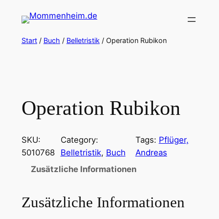
Zum
Inhalt
springen
Start
/
Buch
/
Belletristik
/ Operation Rubikon
Operation Rubikon
SKU:
Category:
Tags:
Pflüger,
5010768
Belletristik
, 
Buch
Andreas
Zusätzliche Informationen
Zusätzliche Informationen