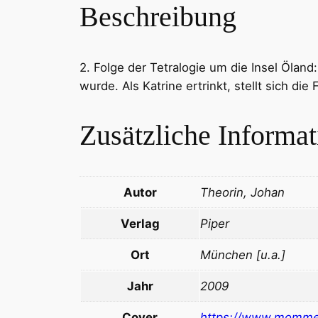
Beschreibung
2. Folge der Tetralogie um die Insel Öland
wurde. Als Katrine ertrinkt, stellt sich di
Zusätzliche Informa
Autor
Theorin, Johan
Verlag
Piper
Ort
München [u.a.]
Jahr
2009
Cover
https://www.momme