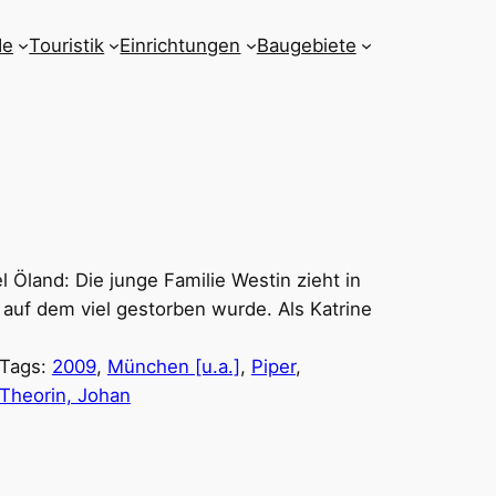
de
Touristik
Einrichtungen
Baugebiete
l Öland: Die junge Familie Westin zieht in
auf dem viel gestorben wurde. Als Katrine
Tags:
2009
, 
München [u.a.]
, 
Piper
, 
Theorin, Johan