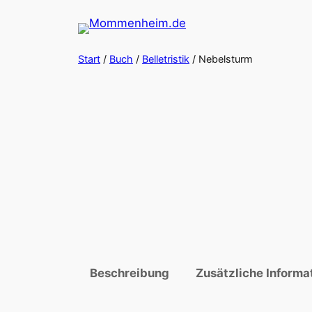
Zum
Inhalt
springen
Start
/
Buch
/
Belletristik
/ Nebelsturm
Beschreibung
Zusätzliche Informa