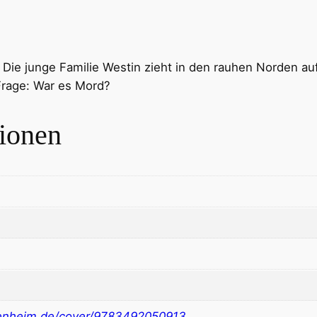
: Die junge Familie Westin zieht in den rauhen Norden au
e Frage: War es Mord?
tionen
nheim.de/cover/9783492050913