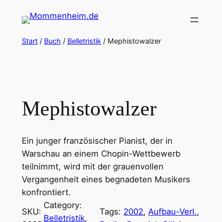
Zum
Inhalt
springen
Start
/
Buch
/
Belletristik
/ Mephistowalzer
Mephistowalzer
Ein junger französischer Pianist, der in
Warschau an einem Chopin-Wettbewerb
teilnimmt, wird mit der grauenvollen
Vergangenheit eines begnadeten Musikers
konfrontiert.
Category:
SKU:
Tags:
2002
, 
Aufbau-Verl.
, 
Belletristik
, 