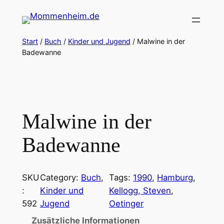
Zum
Inhalt
springen
Start
/
Buch
/
Kinder und Jugend
/ Malwine in der
Badewanne
Malwine in der
Badewanne
SKU
Category:
Buch
, 
Tags:
1990
, 
Hamburg
, 
:
Kinder und
Kellogg, Steven
, 
592
Jugend
Oetinger
Zusätzliche Informationen