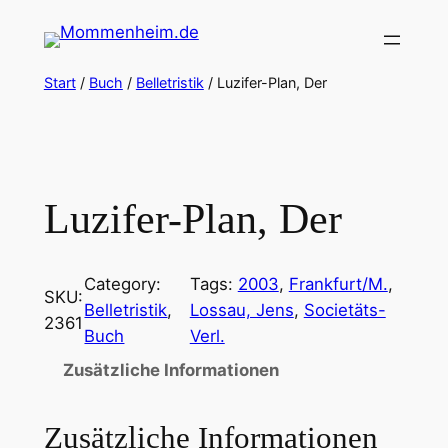
Zum
Inhalt
springen
Start
/
Buch
/
Belletristik
/ Luzifer-Plan, Der
Luzifer-Plan, Der
Category:
Tags:
2003
, 
Frankfurt/M.
, 
SKU:
Belletristik
, 
Lossau, Jens
, 
Societäts-
2361
Buch
Verl.
Zusätzliche Informationen
Zusätzliche Informationen