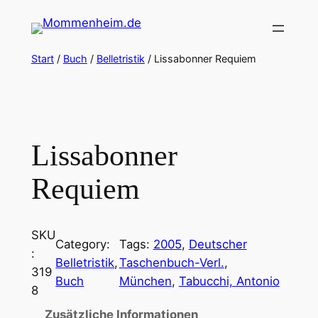
Zum
Inhalt
springen
Start
/
Buch
/
Belletristik
/ Lissabonner Requiem
Lissabonner
Requiem
SKU
Category:
Tags:
2005
, 
Deutscher
:
Belletristik
, 
Taschenbuch-Verl.
, 
319
Buch
München
, 
Tabucchi, Antonio
8
Zusätzliche Informationen