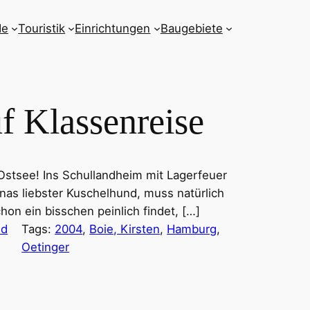
de
Touristik
Einrichtungen
Baugebiete
uf Klassenreise
 Ostsee! Ins Schullandheim mit Lagerfeuer
enas liebster Kuschelhund, muss natürlich
hon ein bisschen peinlich findet, […]
nd
Tags:
2004
, 
Boie, Kirsten
, 
Hamburg
, 
Oetinger