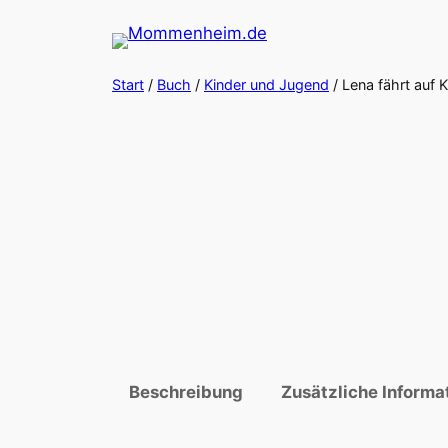
Zum
Inhalt
springen
Start
/
Buch
/
Kinder und Jugend
/ Lena fährt auf 
Beschreibung
Zusätzliche Informa