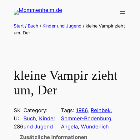
Zum
Inhalt
springen
Start
/
Buch
/
Kinder und Jugend
/ kleine Vampir zieht
um, Der
kleine Vampir zieht
um, Der
SK
Category:
Tags:
1986
, 
Reinbek
, 
U:
Buch
, 
Kinder
Sommer-Bodenburg,
286
und Jugend
Angela
, 
Wunderlich
Zusätzliche Informationen