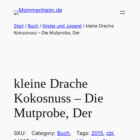
Zum
Inhalt
springen
Start
/
Buch
/
Kinder und Jugend
/ kleine Drache
Kokosnuss – Die Mutprobe, Der
kleine Drache
Kokosnuss – Die
Mutprobe, Der
SKU:
Category:
Buch
, 
Tags:
2015
, 
cbj
, 