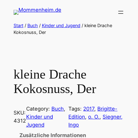
Zum
Inhalt
springen
Start
/
Buch
/
Kinder und Jugend
/ kleine Drache
Kokosnuss, Der
kleine Drache
Kokosnuss, Der
Category:
Buch
, 
Tags:
2017
, 
Brigitte-
SKU:
Kinder und
Edition
, 
o. O.
, 
Siegner,
4312
Jugend
Ingo
Zusätzliche Informationen