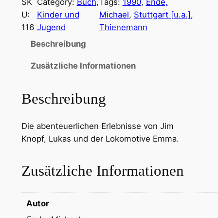
SK
Category:
Buch
, 
Tags:
1990
, 
Ende,
U:
Kinder und
Michael
, 
Stuttgart [u.a.]
, 
116
Jugend
Thienemann
Beschreibung
Zusätzliche Informationen
Beschreibung
Die abenteuerlichen Erlebnisse von Jim
Knopf, Lukas und der Lokomotive Emma.
Zusätzliche Informationen
Autor