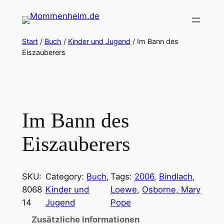
Zum
Inhalt
springen
Start
/
Buch
/
Kinder und Jugend
/ Im Bann des
Eiszauberers
Im Bann des
Eiszauberers
SKU:
Category:
Buch
, 
Tags:
2006
, 
Bindlach
, 
8068
Kinder und
Loewe
, 
Osborne, Mary
14
Jugend
Pope
Zusätzliche Informationen