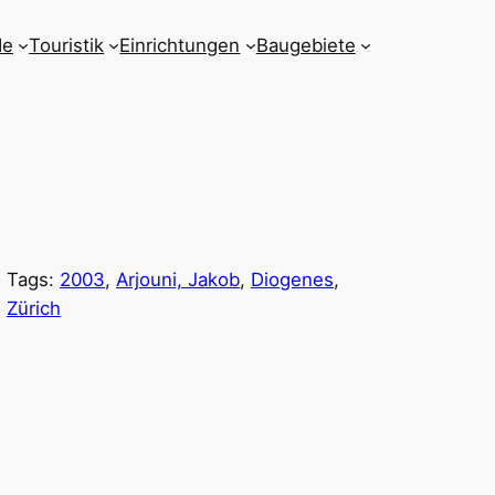
de
Touristik
Einrichtungen
Baugebiete
Tags:
2003
, 
Arjouni, Jakob
, 
Diogenes
, 
Zürich