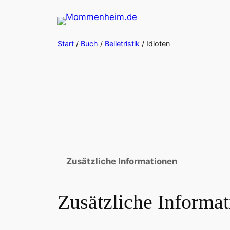
Zum
Inhalt
springen
Start
/
Buch
/
Belletristik
/ Idioten
Zusätzliche Informationen
Zusätzliche Informa