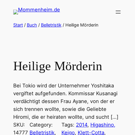
Zum
Inhalt
springen
Start
/
Buch
/
Belletristik
/ Heilige Mörderin
Heilige Mörderin
Bei Tokio wird der Unternehmer Yoshitaka
vergiftet aufgefunden. Kommissar Kusanagi
verdächtigt dessen Frau Ayane, von der er
sich trennen wollte, sowie die Geliebte
Hiromi, die er heiraten wollte, und sucht […]
SKU:
Category:
Tags:
2014
, 
Higashino,
14777
Belletristik
, 
Keigo
, 
Klett-Cotta
, 