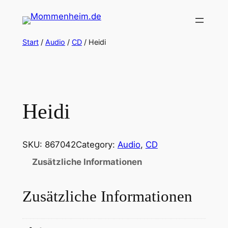
Zum
Inhalt
springen
Start
/
Audio
/
CD
/ Heidi
Heidi
SKU:
867042
Category:
Audio
, 
CD
Zusätzliche Informationen
Zusätzliche Informationen