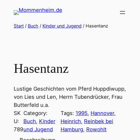
Zum
Inhalt
springen
Start
/
Buch
/
Kinder und Jugend
/ Hasentanz
Hasentanz
Lustige Geschichten vom Pferd Huppdiwupp,
von Lies und Len, Herrn Tubendrücker, Frau
Butterfeld u.a.
SK
Category:
Tags:
1995
, 
Hannover,
U:
Buch
, 
Kinder
Heinrich
, 
Reinbek bei
789
und Jugend
Hamburg
, 
Rowohlt