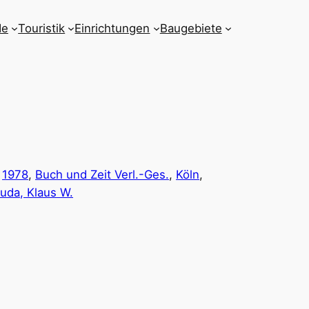
de
Touristik
Einrichtungen
Baugebiete
:
1978
, 
Buch und Zeit Verl.-Ges.
, 
Köln
, 
da, Klaus W.