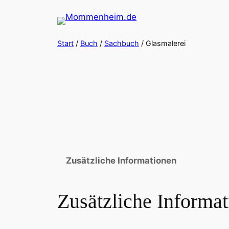
Zum
Inhalt
springen
Start
/
Buch
/
Sachbuch
/ Glasmalerei
Zusätzliche Informationen
Zusätzliche Informa