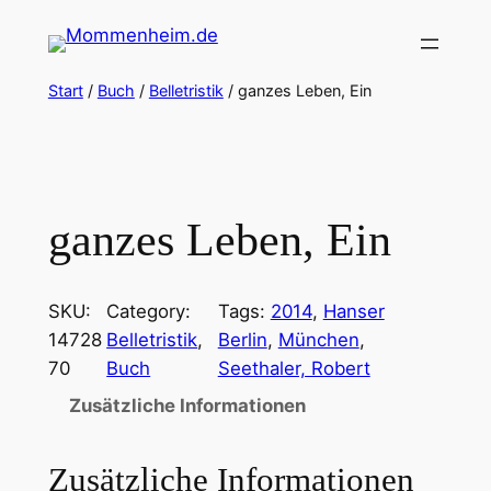
Zum
Inhalt
springen
Start
/
Buch
/
Belletristik
/ ganzes Leben, Ein
ganzes Leben, Ein
SKU:
Category:
Tags:
2014
, 
Hanser
14728
Belletristik
, 
Berlin
, 
München
, 
70
Buch
Seethaler, Robert
Zusätzliche Informationen
Zusätzliche Informationen