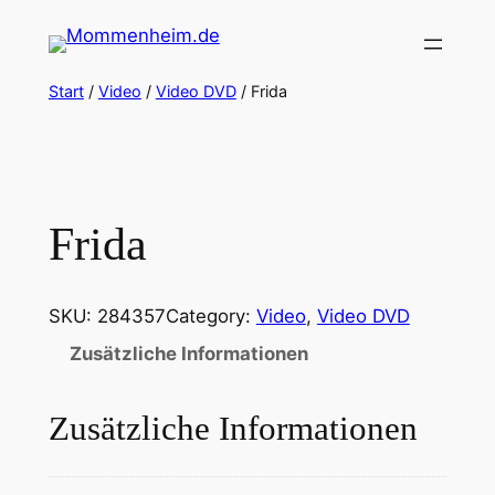
Zum
Inhalt
springen
Start
/
Video
/
Video DVD
/ Frida
Frida
SKU:
284357
Category:
Video
, 
Video DVD
Zusätzliche Informationen
Zusätzliche Informationen