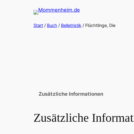
Zum
Inhalt
springen
Start
/
Buch
/
Belletristik
/ Flüchtlinge, Die
Zusätzliche Informationen
Zusätzliche Informa