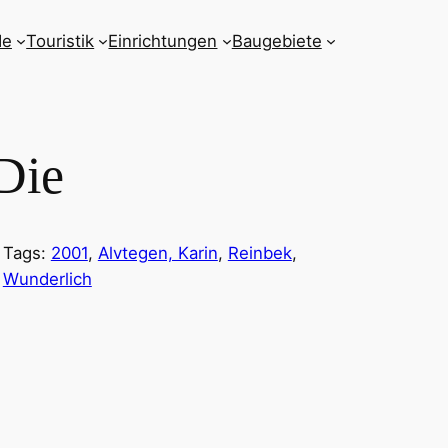
de
Touristik
Einrichtungen
Baugebiete
 Die
Tags:
2001
, 
Alvtegen, Karin
, 
Reinbek
, 
Wunderlich