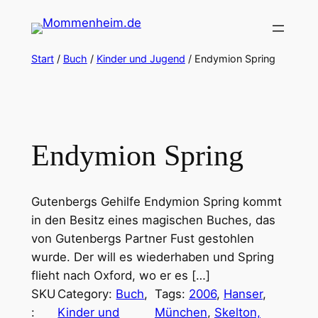
Zum
Inhalt
springen
Start
/
Buch
/
Kinder und Jugend
/ Endymion Spring
Endymion Spring
Gutenbergs Gehilfe Endymion Spring kommt
in den Besitz eines magischen Buches, das
von Gutenbergs Partner Fust gestohlen
wurde. Der will es wiederhaben und Spring
flieht nach Oxford, wo er es […]
SKU
Category:
Buch
, 
Tags:
2006
, 
Hanser
, 
:
Kinder und
München
, 
Skelton,