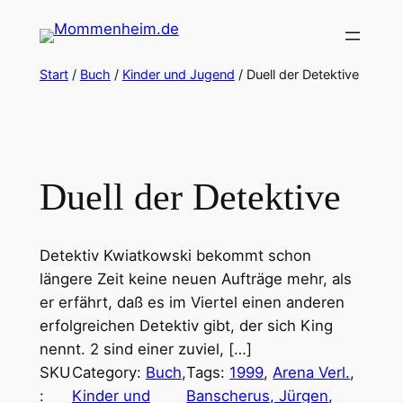
Zum
Inhalt
springen
Start
/
Buch
/
Kinder und Jugend
/ Duell der Detektive
Duell der Detektive
Detektiv Kwiatkowski bekommt schon
längere Zeit keine neuen Aufträge mehr, als
er erfährt, daß es im Viertel einen anderen
erfolgreichen Detektiv gibt, der sich King
nennt. 2 sind einer zuviel, […]
SKU
Category:
Buch
, 
Tags:
1999
, 
Arena Verl.
, 
:
Kinder und
Banscherus, Jürgen
, 