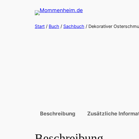
Zum
Inhalt
springen
Start
/
Buch
/
Sachbuch
/ Dekorativer Osterschm
Beschreibung
Zusätzliche Informa
Beschreibung