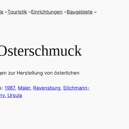
de
Touristik
Einrichtungen
Baugebiete
 Osterschmuck
n zur Herstellung von österlichen
s:
1987
, 
Maier
, 
Ravensburg
, 
Stichmann-
ny, Ursula