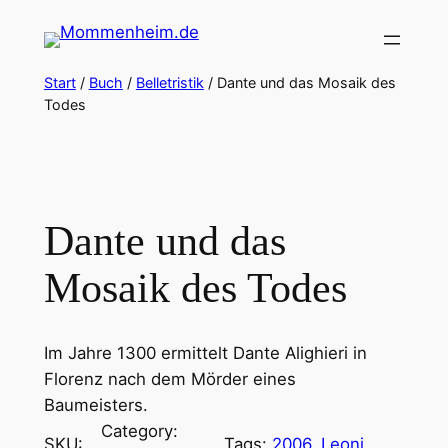
Zum
Inhalt
springen
Start
/
Buch
/
Belletristik
/ Dante und das Mosaik des
Todes
Dante und das
Mosaik des Todes
Im Jahre 1300 ermittelt Dante Alighieri in
Florenz nach dem Mörder eines
Baumeisters.
Category:
SKU:
Tags:
2006
, 
Leoni,