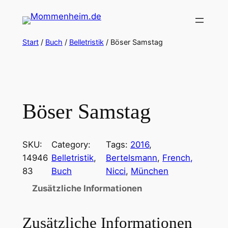
Zum
Inhalt
springen
Start
/
Buch
/
Belletristik
/ Böser Samstag
Böser Samstag
SKU:
Category:
Tags:
2016
, 
14946
Belletristik
, 
Bertelsmann
, 
French,
83
Buch
Nicci
, 
München
Zusätzliche Informationen
Zusätzliche Informationen